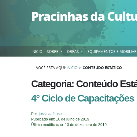
Pular para o conteúdo
Pracinhas da Cult
INÍCIO
SOBRE
OBRAS
EQUIPAMENTOS E MOBILIÁR
VOCÊ ESTÁ AQUI:
INÍCIO
>
CONTEÚDO ESTÁTICO
Categoria: Conteúdo Está
4° Ciclo de Capacitações
Por:
jessicaafonso
Publicado em:
16 de julho de 2019
Última modificação:
13 de dezembro de 2019