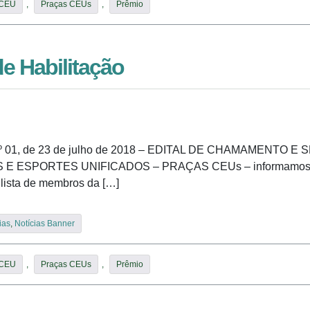
 CEU
,
Praças CEUs
,
Prêmio
de Habilitação
Nº 01, de 23 de julho de 2018 – EDITAL DE CHAMAMENTO
SPORTES UNIFICADOS – PRAÇAS CEUs – informamos que: F
 lista de membros da […]
ias
,
Notícias Banner
 CEU
,
Praças CEUs
,
Prêmio