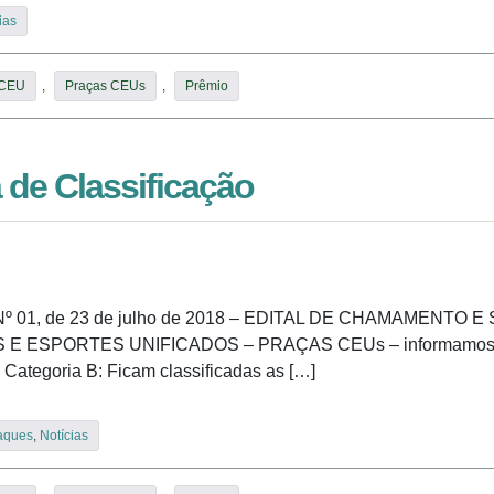
ias
 CEU
,
Praças CEUs
,
Prêmio
a de Classificação
 Nº 01, de 23 de julho de 2018 – EDITAL DE CHAMAMENT
PORTES UNIFICADOS – PRAÇAS CEUs – informamos que: F
a Categoria B: Ficam classificadas as […]
aques
,
Notícias