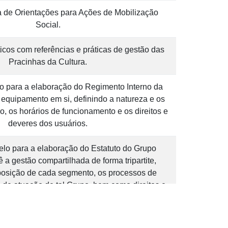
a de Orientações para Ações de Mobilização
Social.
cos com referências e práticas de gestão das
Pracinhas da Cultura.
 para a elaboração do Regimento Interno da
o equipamento em si, definindo a natureza e os
, os horários de funcionamento e os direitos e
deveres dos usuários.
o para a elaboração do Estatuto do Grupo
 a gestão compartilhada de forma tripartite,
posição de cada segmento, os processos de
s de atuação de tal Grupo, bem como direitos e
deveres dos seus membros.
 apostilas
Rede
Pracinhas da Cultura de