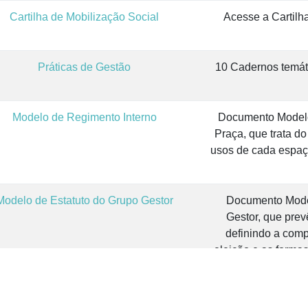
Cartilha de Mobilização Social
Acesse a Cartilh
Práticas de Gestão
10 Cadernos temáti
Modelo de Regimento Interno
Documento Modelo
Praça, que trata d
usos de cada espaço
Modelo de Estatuto do Grupo Gestor
Documento Model
Gestor, que prevê
definindo a com
eleição e as forma
tilas Cineclubes e Sessões de Cinema
Acesse aqui as