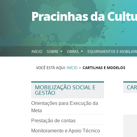
Pular para o conteúdo
Pracinhas da Cult
INÍCIO
SOBRE
OBRAS
EQUIPAMENTOS E MOBILIÁR
VOCÊ ESTÁ AQUI:
INÍCIO
>
CARTILHAS E MODELOS
MOBILIZAÇÃO SOCIAL E
CAR
GESTÃO
Orientações para Execução da
Meta
Prestação de contas
Monitoramento e Apoio Técnico