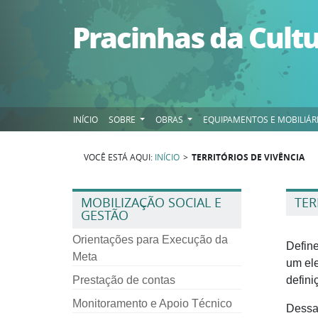
Pular para o conteúdo
Pracinhas da Cult
INÍCIO
SOBRE
OBRAS
EQUIPAMENTOS E MOBILIÁR
VOCÊ ESTÁ AQUI:
INÍCIO
>
TERRITÓRIOS DE VIVÊNCIA
MOBILIZAÇÃO SOCIAL E
TER
GESTÃO
Orientações para Execução da
Define
Meta
um ele
Prestação de contas
defini
Monitoramento e Apoio Técnico
Dessa 