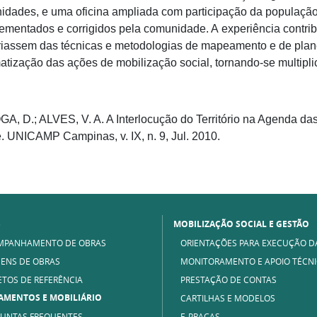
dades, e uma oficina ampliada com participação da população.
mentados e corrigidos pela comunidade. A experiência contri
iassem das técnicas e metodologias de mapeamento e de plane
atização das ações de mobilização social, tornando-se multipl
GA, D.; ALVES, V. A. A Interlocução do Território na Agenda das
 UNICAMP Campinas, v. IX, n. 9, Jul. 2010.
S
MOBILIZAÇÃO SOCIAL E GESTÃO
MPANHAMENTO DE OBRAS
ORIENTAÇÕES PARA EXECUÇÃO D
ENS DE OBRAS
MONITORAMENTO E APOIO TÉCN
ETOS DE REFERÊNCIA
PRESTAÇÃO DE CONTAS
AMENTOS E MOBILIÁRIO
CARTILHAS E MODELOS
UNTAS FREQUENTES
E-PRAÇAS