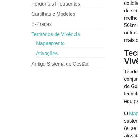
cotidi
Perguntas Frequentes
de ser
Cartilhas e Modelos
melhor
E-Praças
50km e
outras
Territórios de Vivência
mais 
Mapeamento
Tec
Ativações
Viv
Antigo Sistema de Gestão
Tendo 
conjun
de Ge
tecnol
equipa
O
Map
susten
(e, se
ativad