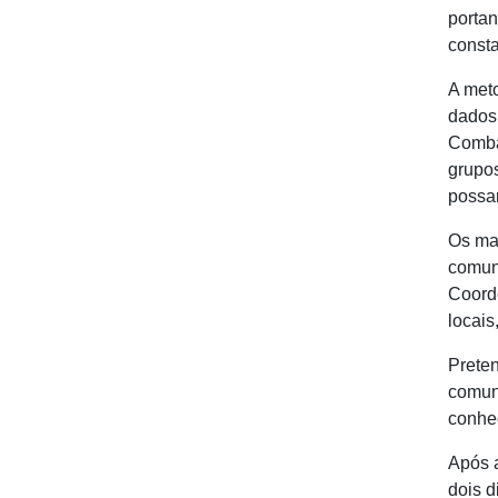
portan
const
A meto
dados 
Combat
grupos
possam
Os map
comuni
Coord
locais
Preten
comuni
conhec
Após a
dois d