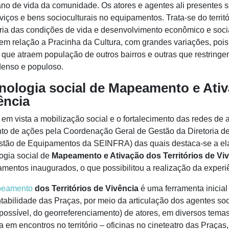
ano de vida da comunidade. Os atores e agentes ali presente
viços e bens socioculturais no equipamentos. Trata-se do territó
ia das condições de vida e desenvolvimento econômico e socia
m relação a Pracinha da Cultura, com grandes variações, pois
 que atraem população de outros bairros e outras que restringe
denso e populoso.
nologia social de Mapeamento e Ativ
ência
em vista a mobilização social e o fortalecimento das redes de 
to de ações pela Coordenação Geral de Gestão da Diretoria de 
stão de Equipamentos da SEINFRA) das quais destaca-se a el
ogia social de
Mapeamento e Ativação dos Territórios de Vi
mentos inaugurados, o que possibilitou a realização da exper
eamento
dos Territórios de Vivência
é uma ferramenta inicial
tabilidade das Praças, por meio da articulação dos agentes soc
 possível, do georreferenciamento) de atores, em diversos tema
a em encontros no território – oficinas no cineteatro das Praç