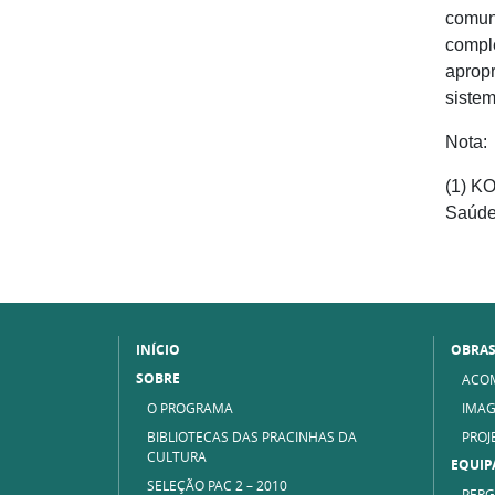
comuni
comple
apropr
sistem
Nota:
(1) KO
Saúde.
INÍCIO
OBRA
SOBRE
ACO
O PROGRAMA
IMAG
BIBLIOTECAS DAS PRACINHAS DA
PROJ
CULTURA
EQUIP
SELEÇÃO PAC 2 – 2010
PERG