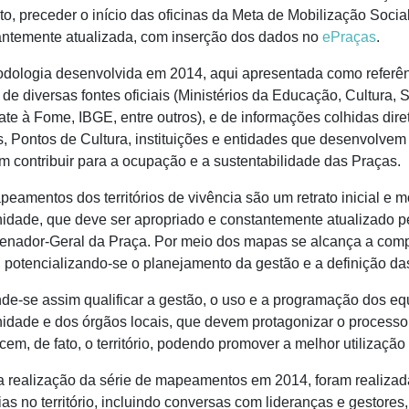
to, preceder o início das oficinas da Meta de Mobilização Soci
antemente atualizada, com inserção dos dados no
ePraças
.
dologia desenvolvida em 2014, aqui apresentada como referên
de diversas fontes oficiais (Ministérios da Educação, Cultura
e à Fome, IBGE, entre outros), e de informações colhidas dire
, Pontos de Cultura, instituições e entidades que desenvolvem 
 contribuir para a ocupação e a sustentabilidade das Praças.
eamentos dos territórios de vivência são um retrato inicial e
dade, que deve ser apropriado e constantemente atualizado p
enador-Geral da Praça. Por meio dos mapas se alcança a comp
, potencializando-se o planejamento da gestão e a definição d
de-se assim qualificar a gestão, o uso e a programação dos eq
dade e dos órgãos locais, que devem protagonizar o processo
em, de fato, o território, podendo promover a melhor utilizaçã
 realização da série de mapeamentos em 2014, foram realizad
ias no território, incluindo conversas com lideranças e gestore