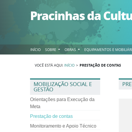
Pular para o conteúdo
Pracinhas da Cult
INÍCIO
SOBRE
OBRAS
EQUIPAMENTOS E MOBILIÁR
VOCÊ ESTÁ AQUI:
INÍCIO
>
PRESTAÇÃO DE CONTAS
MOBILIZAÇÃO SOCIAL E
PRE
GESTÃO
Orientações para Execução da
Meta
Prestação de contas
Monitoramento e Apoio Técnico