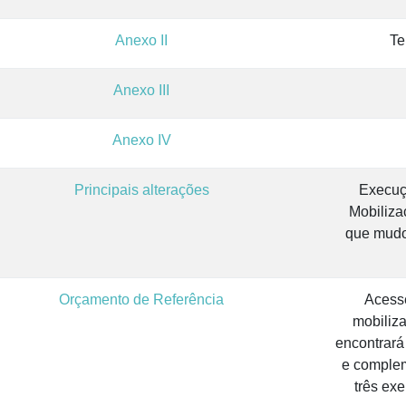
Anexo II
Te
Anexo III
Anexo IV
Principais alterações
Execuç
Mobiliza
que mudo
Orçamento de Referência
Acesse
mobiliz
encontrará
e complem
três ex