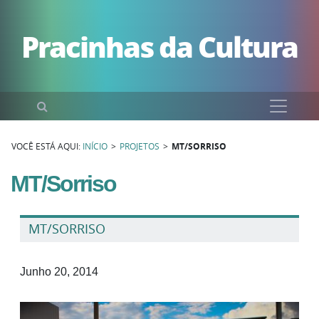
Pular para o conteúdo
Pracinhas da Cultura
Pesquisar
VOCÊ ESTÁ AQUI:
INÍCIO
>
PROJETOS
>
MT/SORRISO
MT/Sorriso
MT/SORRISO
Junho 20, 2014