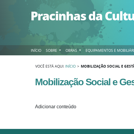
Pular para o conteúdo
Pracinhas da Cult
INÍCIO
SOBRE
OBRAS
EQUIPAMENTOS E MOBILIÁR
VOCÊ ESTÁ AQUI:
INÍCIO
>
MOBILIZAÇÃO SOCIAL E GEST
Mobilização Social e Ge
Adicionar conteúdo