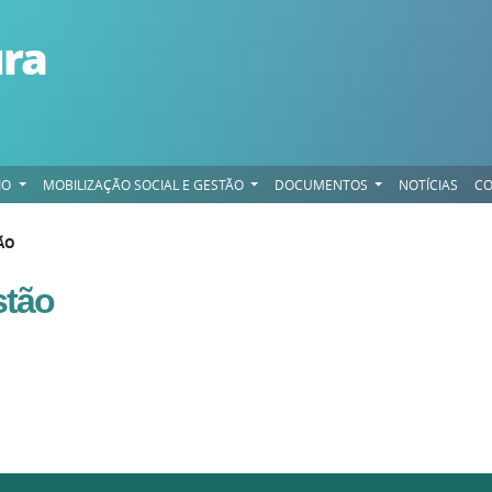
ura
IO
MOBILIZAÇÃO SOCIAL E GESTÃO
DOCUMENTOS
NOTÍCIAS
CO
ÃO
stão