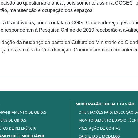
recisão ao questionário anual, pois somente assim a CGGEC po
stão, manutenção e ocupação dos espaços.
eira tirar dúvidas, pode contatar a CGGEC no endereço gestaop
responderam à Pesquisa Online de 2019 receberão a avaliaçã
idação da mudança da pasta da Cultura do Ministério da Cidada
nça nos e-mails da Coordenação. Comunicaremos com anteced
S
MOBILIZAÇÃO SOCIAL E GESTÃO
MPANHAMENTO DE OBRAS
ORIENTAÇÕES PARA EXECUÇÃO D
ENS DE OBRAS
MONITORAMENTO E APOIO TÉCN
ETOS DE REFERÊNCIA
PRESTAÇÃO DE CONTAS
AMENTOS E MOBILIÁRIO
CARTILHAS E MODELOS