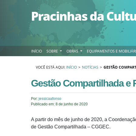
Pular para o conteúdo
Pracinhas da Cult
INÍCIO
SOBRE
OBRAS
EQUIPAMENTOS E MOBILIÁR
VOCÊ ESTÁ AQUI:
INÍCIO
>
NOTÍCIAS
>
GESTÃO COMPART
Gestão Compartilhada e 
Por:
jessicaafonso
Publicado em:
8 de junho de 2020
A partir do mês de junho de 2020, a Coordenaç
de Gestão Compartilhada – CGGEC.