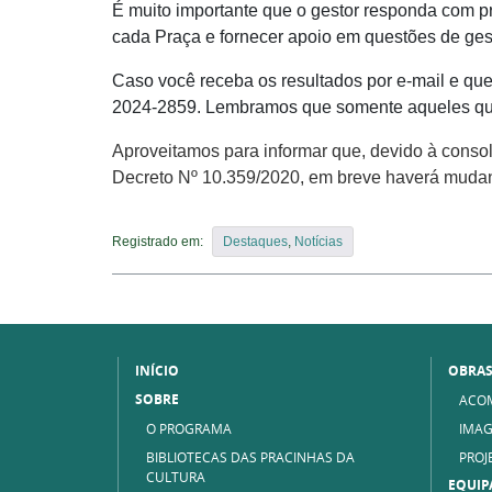
É muito importante que o gestor responda com p
cada Praça e fornecer apoio em questões de ge
Caso você receba os resultados por e-mail e qu
2024-2859. Lembramos que somente aqueles que 
Aproveitamos para informar que, devido à consol
Decreto Nº 10.359/2020, em breve haverá muda
Registrado em:
Destaques
,
Notícias
INÍCIO
OBRA
SOBRE
ACO
O PROGRAMA
IMAG
BIBLIOTECAS DAS PRACINHAS DA
PROJ
CULTURA
EQUIP